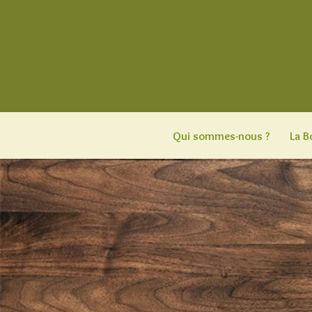
Aller
au
contenu
Qui sommes-nous ?
La B