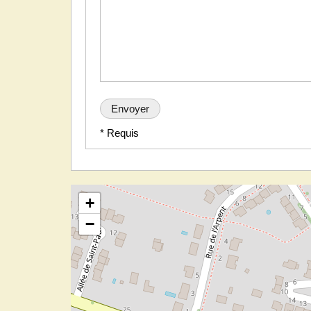
* Requis
+
−